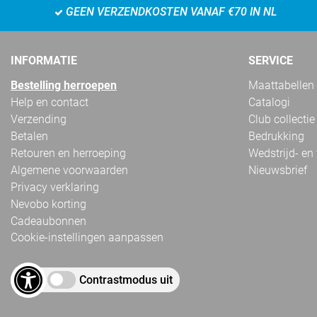
GEEN VERZENDKOSTEN VANAF €70 IN NL
INFORMATIE
SERVICE
Bestelling herroepen
Maattabellen
Help en contact
Catalogi
Verzending
Club collectie
Betalen
Bedrukking
Retouren en herroeping
Wedstrijd- en
Algemene voorwaarden
Nieuwsbrief
Privacy verklaring
Nevobo korting
Cadeaubonnen
Cookie-instellingen aanpassen
Contrastmodus uit