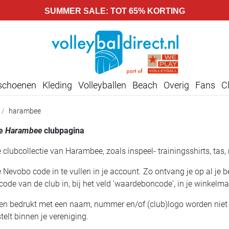
SUMMER SALE: TOT 65% KORTING
lschoenen
Kleding
Volleyballen
Beach
Overig
Fans
C
harambee
e
Harambee
clubpagina
e clubcollectie van Harambee, zoals inspeel- trainingsshirts, tas,
je Nevobo code in te vullen in je account. Zo ontvang je op al je
code van de club in, bij het veld 'waardeboncode', in je winkelm
len bedrukt met een naam, nummer en/of (club)logo worden niet 
telt binnen je vereniging.