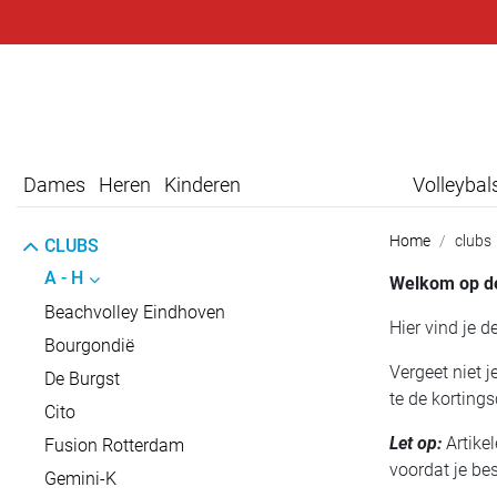
Dames
Heren
Kinderen
Volleyba
Home
clubs
CLUBS
A - H
Welkom op
d
Beachvolley Eindhoven
Hier vind je d
Bourgondië
Vergeet niet 
De Burgst
te de kortings
Cito
Let op:
Artike
Fusion Rotterdam
voordat je bes
Gemini-K