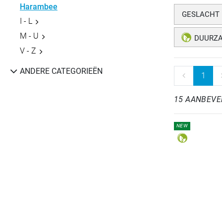
Harambee
GESLACHT
I - L
M - U
DUURZ
V - Z
ANDERE CATEGORIEËN
1
15 AANBEVE
NEW
REFINEMENT