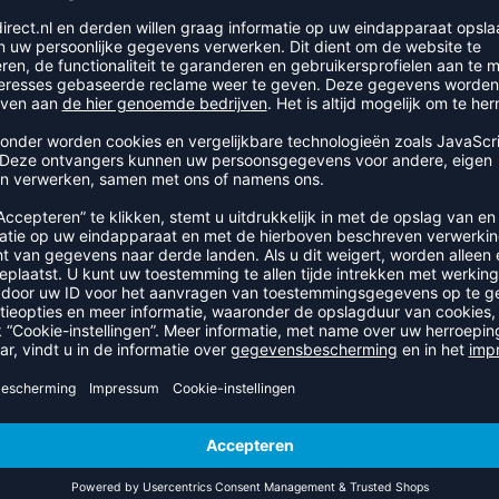
AININGS- / INSPEELSHIRT DAMES
HARAMBEE TRAININGS
23,40
€
36,15
€
REFINEMENT
EE TRAININGSBROEK DAMES
HARAMBEE SIX WINGS SP
42,45
€
30,50
€
REFINEMENT