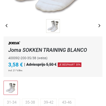
Joma SOKKEN TRAINING BLANCO
400092-200-35/38
(weiss)
3,58
€
|
Adviesprijs 5,50 €
JE BESPAART 35%
incl. 21 % Btw.
31-34
35-38
39-42
43-46