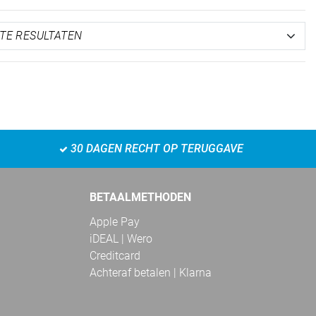
30 DAGEN RECHT OP TERUGGAVE
BETAALMETHODEN
Apple Pay
iDEAL | Wero
Creditcard
Achteraf betalen | Klarna