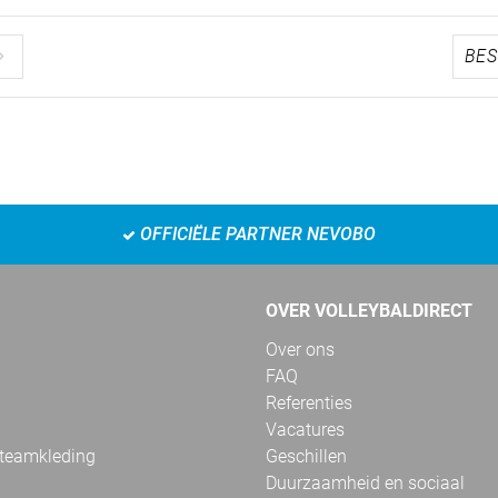
OFFICIËLE PARTNER NEVOBO
OVER VOLLEYBALDIRECT
Over ons
FAQ
Referenties
Vacatures
 teamkleding
Geschillen
Duurzaamheid en sociaal