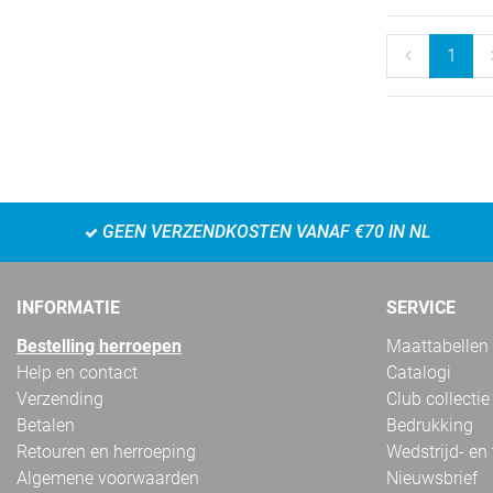
1
GEEN VERZENDKOSTEN VANAF €70 IN NL
INFORMATIE
SERVICE
Bestelling herroepen
Maattabellen
Help en contact
Catalogi
Verzending
Club collectie
Betalen
Bedrukking
Retouren en herroeping
Wedstrijd- en
Algemene voorwaarden
Nieuwsbrief