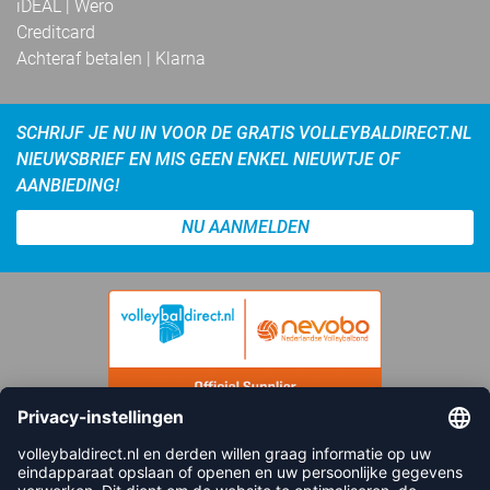
iDEAL | Wero
Creditcard
Achteraf betalen | Klarna
SCHRIJF JE NU IN VOOR DE GRATIS VOLLEYBALDIRECT.NL
NIEUWSBRIEF EN MIS GEEN ENKEL NIEUWTJE OF
AANBIEDING!
NU AANMELDEN