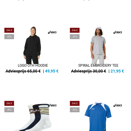
SALE
SALE
-23%
-27%
LOGO OTH HOODIE
SPIRAL EMBROIDERY TEE
Adviesprijs 65,00 €
|
49,95
€
Adviesprijs 30,00 €
|
21,95
€
SALE
SALE
-40%
-55%