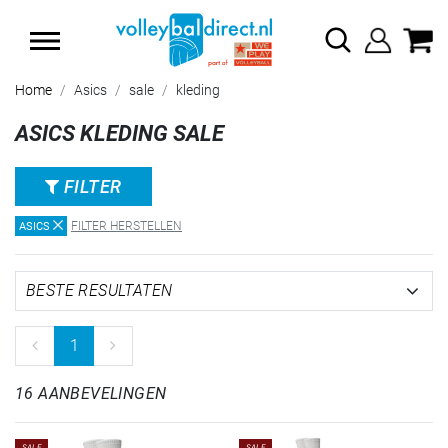
SUMMER SALE: TOT 65% KORTING
Home
Asics
sale
kleding
ASICS KLEDING SALE
FILTER
FILTER HERSTELLEN
ASICS
1
16 AANBEVELINGEN
SALE
SALE