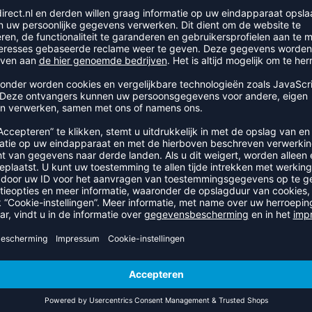
TIKTAFEL HANDBALL V23
prijs 54,99 €
|
35,74
€