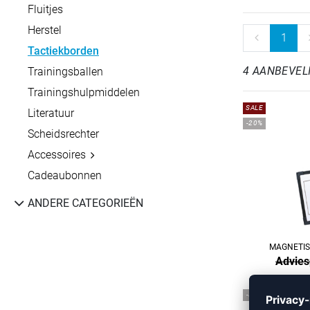
Fluitjes
Herstel
1
Tactiekborden
4 AANBEVEL
Trainingsballen
Trainingshulpmiddelen
SALE
Literatuur
-20%
Scheidsrechter
Accessoires
Cadeaubonnen
ANDERE CATEGORIEËN
MAGNETIS
Advies
-35%