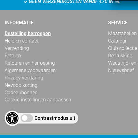
GEEN VERZENDKOSTEN VANAF €70 IN NL
INFORMATIE
SERVICE
Bestelling herroepen
Maattabellen
Help en contact
Catalogi
Verzending
Club collectie
Betalen
Bedrukking
Retouren en herroeping
Wedstrijd- en
Algemene voorwaarden
Nieuwsbrief
Privacy verklaring
Nevobo korting
Cadeaubonnen
Cookie-instellingen aanpassen
Contrastmodus uit