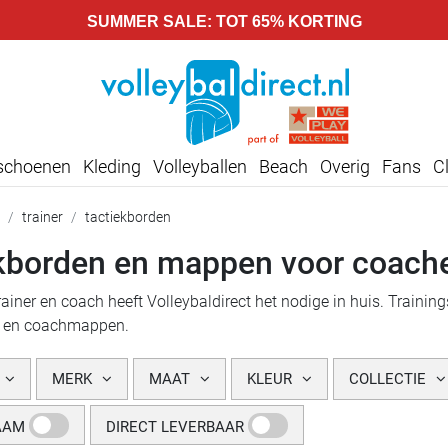
SUMMER SALE: TOT 65% KORTING
lschoenen
Kleding
Volleyballen
Beach
Overig
Fans
C
trainer
tactiekborden
kborden en mappen voor coach
ainer en coach heeft Volleybaldirect het nodige in huis. Training
n en coachmappen.
MERK
MAAT
KLEUR
COLLECTIE
AAM
DIRECT LEVERBAAR