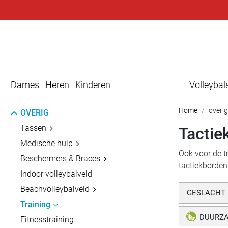
Dames
Heren
Kinderen
Volleyba
Home
overig
OVERIG
Tassen
Tactie
Medische hulp
Ook voor de tr
Beschermers & Braces
tactiekborde
Indoor volleybalveld
Beachvolleybalveld
GESLACHT
Training
DUURZ
Fitnesstraining