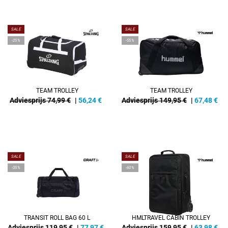
SALE
SALE
-25%
-55%
TEAM TROLLEY
TEAM TROLLEY
Adviesprijs 74,99 €
|
56,24
€
Adviesprijs 149,95 €
|
67,48
€
SALE
SALE
-35%
-60%
TRANSIT ROLL BAG 60 L
HMLTRAVEL CABIN TROLLEY
Adviesprijs 119,95 €
|
77,97
€
Adviesprijs 159,95 €
|
63,98
€