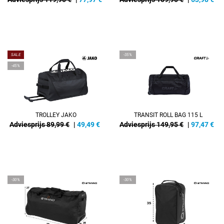
SALE
-35%
-45%
TROLLEY JAKO
TRANSIT ROLL BAG 115 L
Adviesprijs 89,99 €
|
49,49
€
Adviesprijs 149,95 €
|
97,47
€
-30%
-30%