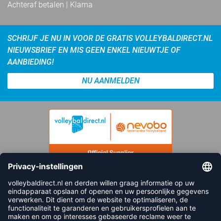
Achteraf betalen | Klarna
SCHRIJF JE NU IN VOOR DE GRATIS VOLLEYBALDIRECT.NL
NIEUWSBRIEF EN MIS GEEN ENKEL NIEUWTJE OF
AANBIEDING!
NU AANMELDEN