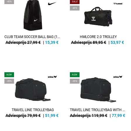
-45%
SALE
-40%
CLUB TEAM SOCCER BALL BAG (160L)
HMLCORE 2.0 TROLLEY
Adviesprijs 27,99 €
|
15,39
€
Adviesprijs 89,95 €
|
53,97
€
NEW
NEW
-35%
-35%
TRAVEL LINE TROLLEYBAG
TRAVEL LINE TROLLEYBAG WITH BOTTOMCASE
Adviesprijs 79,99 €
|
51,99
€
Adviesprijs 119,99 €
|
77,99
€