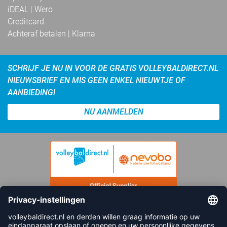
iDEAL | Wero
Creditcard
Achteraf betalen | Klarna
SCHRIJF JE NU IN VOOR DE GRATIS VOLLEYBALDIRECT.NL
NIEUWSBRIEF EN MIS GEEN ENKEL NIEUWTJE OF
AANBIEDING!
NU AANMELDEN