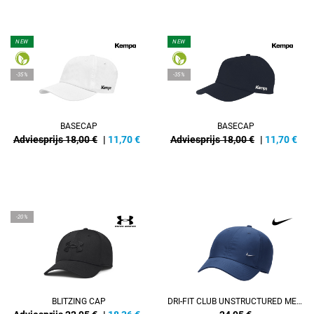
NEW
NEW
-35%
-35%
BASECAP
BASECAP
Adviesprijs 18,00 €
|
11,70
€
Adviesprijs 18,00 €
|
11,70
€
-20%
BLITZING CAP
DRI-FIT CLUB UNSTRUCTURED METAL SWOOSH CAP