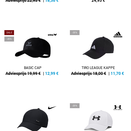
Adviesprijs 22,95 €
|
18,36
€
24,95
€
SALE
-35%
-35%
BASIC CAP
TIRO LEAGUE KAPPE
Adviesprijs 19,99 €
|
12,99
€
Adviesprijs 18,00 €
|
11,70
€
-20%