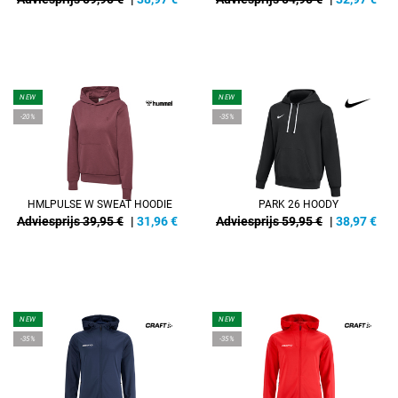
NEW
NEW
-20%
-35%
HMLPULSE W SWEAT HOODIE
PARK 26 HOODY
Adviesprijs 39,95 €
|
31,96
€
Adviesprijs 59,95 €
|
38,97
€
NEW
NEW
-35%
-35%