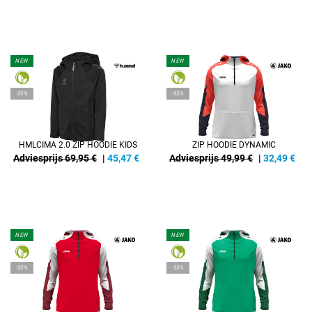
NEW
NEW
-35%
-35%
HMLCIMA 2.0 ZIP HOODIE KIDS
ZIP HOODIE DYNAMIC
Adviesprijs 69,95 €
|
45,47
€
Adviesprijs 49,99 €
|
32,49
€
NEW
NEW
-35%
-35%