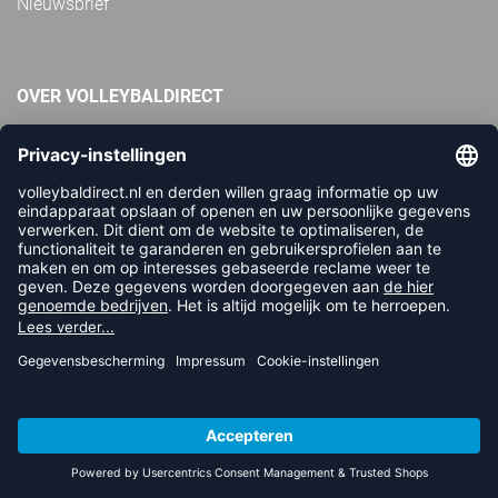
Nieuwsbrief
OVER VOLLEYBALDIRECT
Over ons
FAQ
Referenties
Vacatures
Geschillen
Duurzaamheid en sociaal
Algemene informatie
BETAALMETHODEN
Apple Pay
iDEAL | Wero
Creditcard