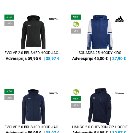
NEW
NEW
-35%
-38%
EVOLVE 2.0 BRUSHED HOOD JACKET W
SQUADRA 25 HOODY KIDS
Adviesprijs 59,95 €
|
38,97
€
Adviesprijs 45,00 €
|
27,90
€
NEW
-35%
NEW
-40%
EVOLVE 2.0 BRUSHED HOOD JACKET M
HMLGO 2.0 CHEVRON ZIP HOODIE
Adviesprijs 59,95 €
|
38,97
€
Adviesprijs 54,95 €
|
32,97
€