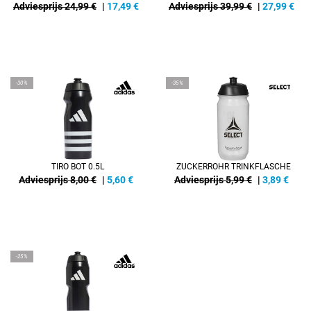
Adviesprijs 24,99 €
|
17,49
€
Adviesprijs 39,99 €
|
27,99
€
-30%
-35%
TIRO BOT 0.5L
ZUCKERROHR TRINKFLASCHE
Adviesprijs 8,00 €
|
5,60
€
Adviesprijs 5,99 €
|
3,89
€
-25%