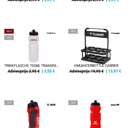
SALE
-30%
-10%
TRINKFLASCHE 700ML TRANSPARENT
HMLWATERBOTTLE CARRIER
Adviesprijs 3,95 €
|
3,55
€
Adviesprijs 19,95 €
|
13,97
€
-40%
-35%