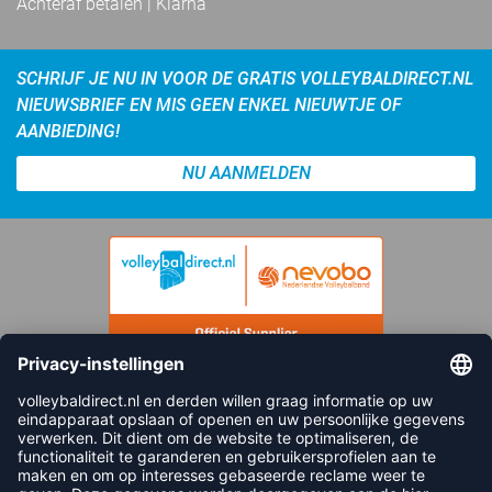
Achteraf betalen | Klarna
SCHRIJF JE NU IN VOOR DE GRATIS VOLLEYBALDIRECT.NL
NIEUWSBRIEF EN MIS GEEN ENKEL NIEUWTJE OF
AANBIEDING!
NU AANMELDEN