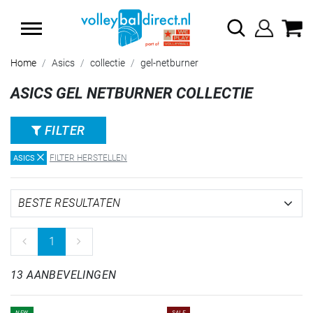
SUMMER SALE: TOT 65% KORTING
Home
Asics
collectie
gel-netburner
ASICS GEL NETBURNER COLLECTIE
FILTER
FILTER HERSTELLEN
ASICS
1
13 AANBEVELINGEN
NEW
SALE