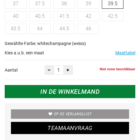
37
37.5
38
39
39.5
40
40.5
41.5
42
42.5
43.5
44
44.5
46
Gewählte Farbe: whitechampagne (weiss)
Kies a.u.b. een maat
Maattabel
Niet meer beschikbaar
Aantal
IN DE WINKELMAND
OP DE VERLANGLIJST
TEAMAANVRAAG