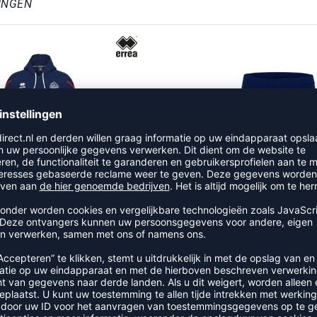
INGEN
SCYLLA JACK CLANCY
SCYLLA SHORT VOLLEY 
59,95
€
25,95
€
REFINEMENT