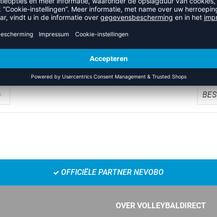
SCYLLA SHORT EDO
SCYLLA SPORTTAS LA
16,95
€
45,95
€
OFFICIËLE PARTNER NEVOBO
OVER VOLLEYBALDIRECT