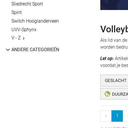
Sliedrecht Sport
Spirit
Switch Hooglanderveen
Volleyb
UVV-Sphynx
V - Z
Als lid van de
worden bedru
ANDERE CATEGORIEËN
Let op:
Artike
voordat je bes
GESLACHT
DUURZ
1