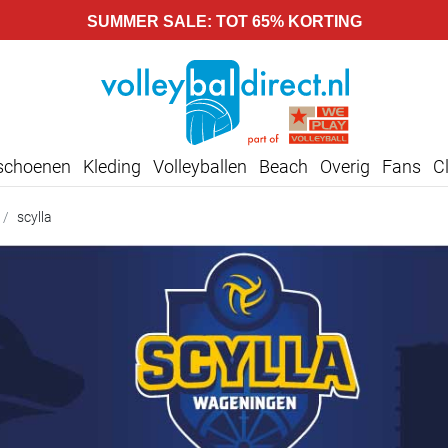
SUMMER SALE: TOT 65% KORTING
lschoenen
Kleding
Volleyballen
Beach
Overig
Fans
C
scylla