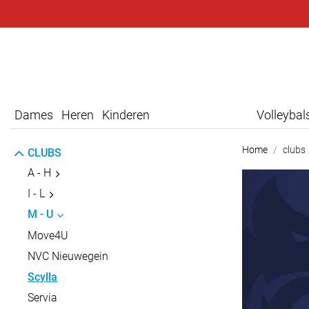
Dames
Heren
Kinderen
Volleyba
Home
clubs
CLUBS
A - H
I - L
M - U
Move4U
NVC Nieuwegein
Scylla
Servia