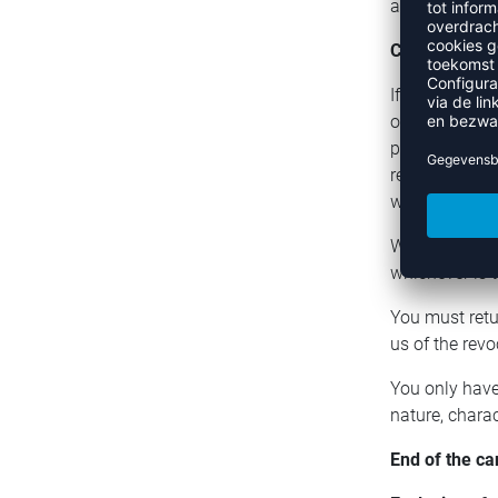
and the date 
Consequences
If you revoke
of additional 
promptly and a
repayment, we
with you; for 
We may refuse
whichever is t
You must retu
us of the revo
You only have 
nature, charac
End of the ca