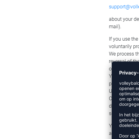
support@volle
about your dec
mail).
If you use the
voluntarily pr
We process th
reversal of t
out in accorda
Your data will
particular, s
Upon receipt 
Once the with
data will be d
scope where p
You may also 
acknowledge r