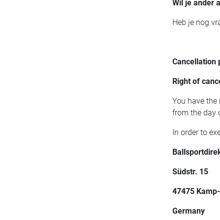
Wil je ander 
Heb je nog v
Cancellation 
Right of canc
You have the 
from the day 
In order to ex
Ballsportdir
Südstr.
15
47475 Kamp-L
Germany