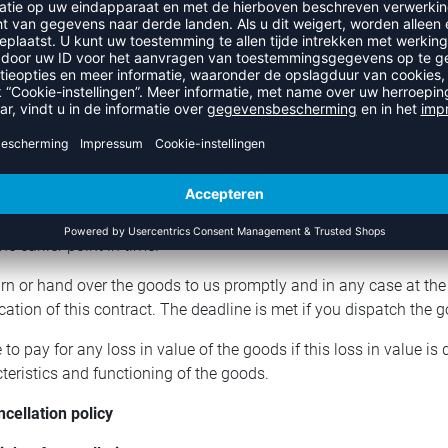
and time at which it was received.
 of cancellation
 this contract, we must repay to you all payments that we have re
costs resulting from your choice of a type of delivery other than 
t the latest within fourteen days from the day on which we receiv
 will use the same means of payment that you used for the orig
the refund, 2.00 EUR will then be deducted from the total price of
 repayment until we have received the goods back or until you 
he earlier point in time.
rn or hand over the goods to us promptly and in any case at the
cation of this contract. The deadline is met if you dispatch the 
to pay for any loss in value of the goods if this loss in value is
teristics and functioning of the goods.
ncellation policy