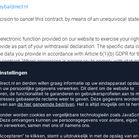
ybaldirect.nl
ision to cancel this contract, by means of an unequivocal stateme
 electronic function provided on our website to exercise your righ
ovide as part of your withdrawal declaration. The specific data c
e data you provide in accordance with Article 6(1)(b) GDPR for 
he contract. Where processing is necessary to comply with statuto
nce with Article 6(1)(c) GDPR to fulfill our legal obligations.
 only be shared to the extent necessary for processing your withd
haring data with service providers involved in order processing,
of your withdrawal declaration, you will immediately receive con
drawal process has been fully completed and the statutory rete
eleted unless you have expressly consented to further use of you
ermitted by law and as explained in this notice.
exercise your right of withdrawal online on our
online form
. Whe
eceipt of your notice of withdrawal on a durable medium (for exa