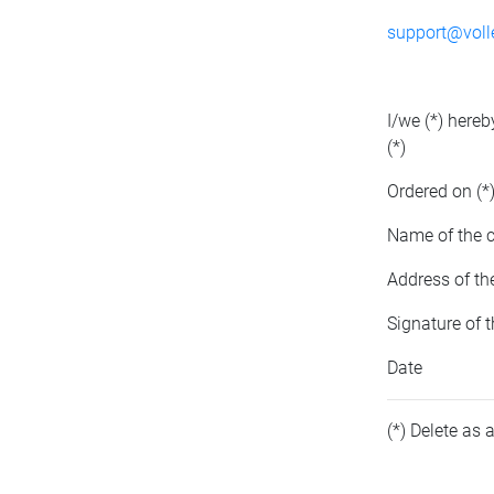
support@volle
I/we (*) hereb
(*)
Ordered on (*)
Name of the 
Address of th
Signature of 
Date
(*) Delete as 