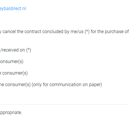
ybaldirect.nl
y cancel the contract concluded by me/us (*) for the purchase of 
/received on (*)
consumer(s)
e consumer(s)
the consumer(s) (only for communication on paper)
appropriate.