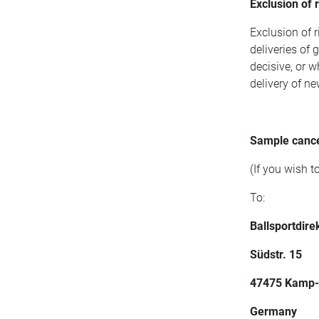
Exclusion of r
Exclusion of r
deliveries of
decisive, or w
delivery of n
Sample cance
(If you wish t
To:
Ballsportdir
Südstr. 15
47475 Kamp-L
Germany