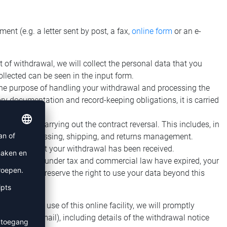
nt (e.g. a letter sent by post, a fax,
online form
or an e-
t of withdrawal, we will collect the personal data that you
ollected can be seen in the input form.
the purpose of handling your withdrawal and processing the
ry documentation and record-keeping obligations, it is carried
rawal and carrying out the contract reversal. This includes, in
 payment processing, shipping, and returns management.
firmation that your withdrawal has been received.
ntion periods under tax and commercial law have expired, your
r data or we reserve the right to use your data beyond this
re you make use of this online facility, we will promptly
mple, by email), including details of the withdrawal notice