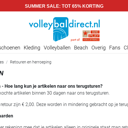
SUMMER SALE: TOT 65% KORTING
lschoenen
Kleding
Volleyballen
Beach
Overig
Fans
C
ces
Retouren en herroeping
N
 - Hoe lang kun je artikelen naar ons terugsturen?
kochte artikelen binnen 30 dagen naar ons terugsturen.
 retour zijn € 2,00. Deze worden in mindering gebracht op je teru
aarden
 rekening mee dat je artikelen alleen in originele staat mag r