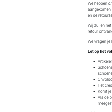
We hebben
on
aangekomen doo
en de retourz
Wij zullen he
retour ontvan
We vragen je b
Let op het v
Artikel
Schoene
schoened
Onvoldo
Het cre
Komt je 
Als de b
meegest