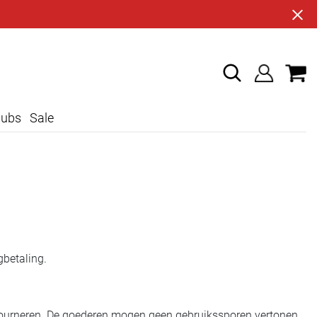
lubs
Sale
gbetaling.
etourneren. De goederen mogen geen gebruikssporen vertonen.