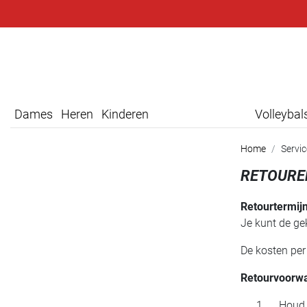
Dames
Heren
Kinderen
Volleyba
Home
Servi
RETOURE
Retourtermijn
Je kunt de ge
De kosten per
Retourvoorw
Houd er