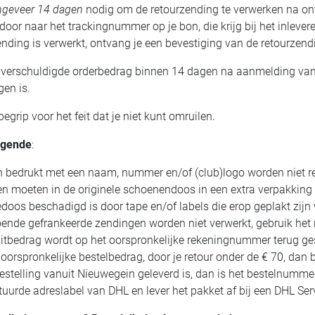
geveer 14 dagen
nodig om de retourzending te verwerken na ont
r naar het trackingnummer op je bon, die krijg bij het inleveren
ending is verwerkt, ontvang je een bevestiging van de retourzend
t verschuldigde orderbedrag binnen 14 dagen na aanmelding van 
gen is.
egrip voor het feit dat je niet kunt omruilen.
olgende
:
en bedrukt met een naam, nummer en/of (club)logo worden niet 
n moeten in de originele schoenendoos in een extra verpakking 
oos beschadigd is door tape en/of labels die erop geplakt zijn 
ende gefrankeerde zendingen worden niet verwerkt, gebruik het r
ditbedrag wordt op het oorspronkelijke rekeningnummer terug ges
oorspronkelijke bestelbedrag, door je retour onder de € 70, dan
estelling vanuit Nieuwegein geleverd is, dan is het bestelnummer
uurde adreslabel van DHL en lever het pakket af bij een DHL Ser