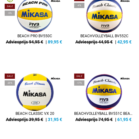
-4%
SALE
-5%
BEACH PRO BV550C
BEACHVOLLEYBALL BV552C
Adviesprijs 94,95 €
|
89,95
€
Adviesprijs 44,95 €
|
42,95
€
SALE
SALE
-20%
-17%
BEACH CLASSIC VX 20
BEACHVOLLEYBALL BV551C BEACH CLASSIC
Adviesprijs 39,95 €
|
31,95
€
Adviesprijs 74,95 €
|
61,95
€