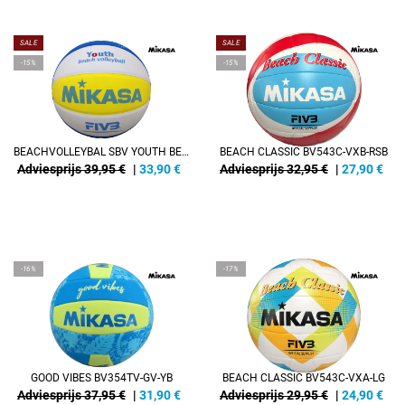
SALE
SALE
-15%
-15%
BEACHVOLLEYBAL SBV YOUTH BEACH-VOLLEYBAL
BEACH CLASSIC BV543C-VXB-RSB
Adviesprijs 39,95 €
|
33,90
€
Adviesprijs 32,95 €
|
27,90
€
-16%
-17%
GOOD VIBES BV354TV-GV-YB
BEACH CLASSIC BV543C-VXA-LG
Adviesprijs 37,95 €
|
31,90
€
Adviesprijs 29,95 €
|
24,90
€