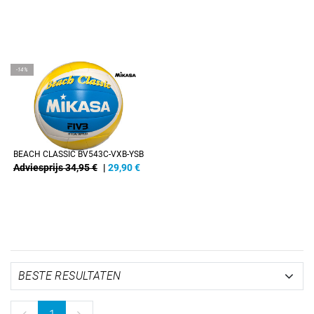
-14%
BEACH CLASSIC BV543C-VXB-YSB
Adviesprijs 34,95 €
|
29,90
€