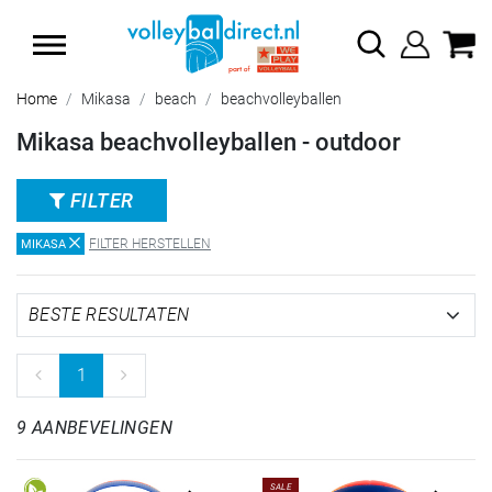
SUMMER SALE: TOT 65% KORTING
Home
Mikasa
beach
beachvolleyballen
Mikasa beachvolleyballen - outdoor
FILTER
FILTER HERSTELLEN
MIKASA
1
9 AANBEVELINGEN
SALE