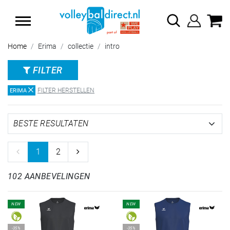
SUMMER SALE: TOT 65% KORTING
Home
Erima
collectie
intro
FILTER
FILTER HERSTELLEN
ERIMA
1
2
102 AANBEVELINGEN
NEW
NEW
-35%
-35%