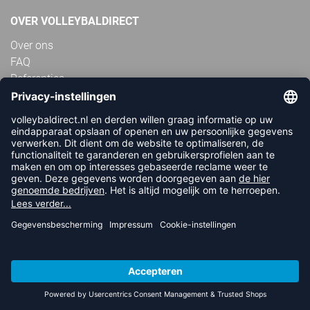
OVER VOLLEYBALDIRECT
Over ons
FAQ
Referenties
Vacatures
Geschillen
Duurzaamheid en sociaal
Algemene informatie
BETAALMETHODEN
Apple Pay
iDEAL | Wero
Creditcard
Achteraf betalen | Klarna