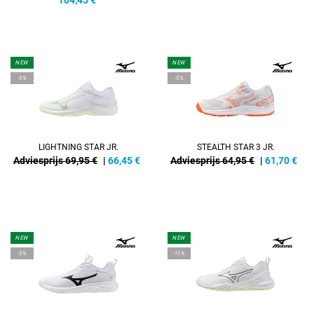
104,45
€
NEW
NEW
-5%
-5%
LIGHTNING STAR JR.
STEALTH STAR 3 JR.
Adviesprijs 69,95 €
|
66,45
€
Adviesprijs 64,95 €
|
61,70
€
NEW
NEW
-5%
-11%