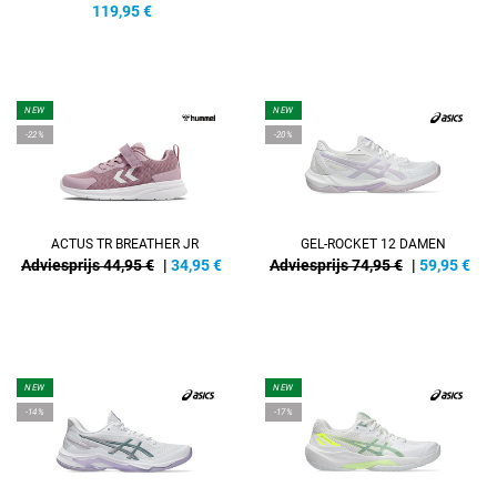
119,95
€
NEW
NEW
-22%
-20%
ACTUS TR BREATHER JR
GEL-ROCKET 12 DAMEN
Adviesprijs 44,95 €
|
34,95
€
Adviesprijs 74,95 €
|
59,95
€
NEW
NEW
-14%
-17%