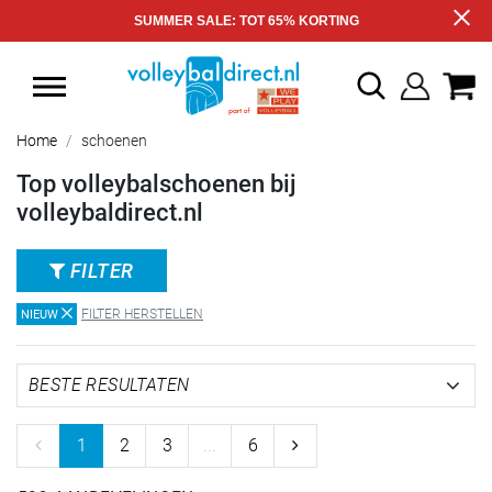
SUMMER SALE: TOT 65% KORTING
Home
schoenen
Top volleybalschoenen bij
volleybaldirect.nl
FILTER
FILTER HERSTELLEN
NIEUW
1
2
3
...
6