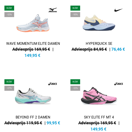
NEW
NEW
-12%
-10%
WAVE MOMENTUM ELITE DAMEN
HYPERQUICK SE
Adviesprijs 169,95 €
|
Adviesprijs 84,95 €
|
76,46
€
149,95
€
NEW
NEW
-17%
-12%
BEYOND FF 2 DAMEN
SKY ELITE FF MT 4
Adviesprijs 119,95 €
|
99,95
€
Adviesprijs 169,95 €
|
149,95
€