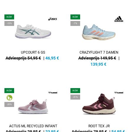
NEW
NEW
-15%
-7%
UPCOURT 6 GS
CRAZYFLIGHT 7 DAMEN
Adviesprijs 54,95 €
|
46,95
€
Adviesprijs 149,95 €
|
139,95
€
NEW
NEW
-31%
-20%
ACTUS ML RECYCLED INFANT
ROOT TEX JR
Adviesprijs 29,95 €
|
23,95
€
Adviesprijs 79,95 €
|
54,95
€