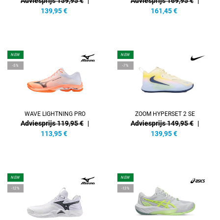
Adviesprijs 159,95 €
|
Adviesprijs 169,95 €
|
139,95
€
161,45
€
NEW
NEW
-5%
-7%
WAVE LIGHTNING PRO
ZOOM HYPERSET 2 SE
Adviesprijs 119,95 €
|
Adviesprijs 149,95 €
|
113,95
€
139,95
€
NEW
NEW
-12%
-13%