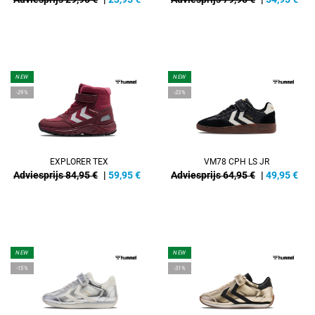
NEW
NEW
-29%
-23%
EXPLORER TEX
VM78 CPH LS JR
Adviesprijs 84,95 €
|
59,95
€
Adviesprijs 64,95 €
|
49,95
€
NEW
NEW
-15%
-31%