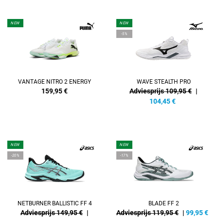
NEW
NEW
-5%
VANTAGE NITRO 2 ENERGY
WAVE STEALTH PRO
159,95
€
Adviesprijs 109,95 €
|
104,45
€
NEW
NEW
-20%
-17%
NETBURNER BALLISTIC FF 4
BLADE FF 2
Adviesprijs 149,95 €
|
Adviesprijs 119,95 €
|
99,95
€