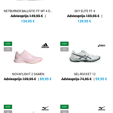
NETBURNER BALLISTIC FF MT 4 DAMEN
SKY ELITE FF 4
Adviesprijs 149,95 €
|
Adviesprijs 159,95 €
|
134,95
€
139,95
€
NEW
NEW
-18%
-20%
NOVAFLIGHT 2 DAMEN
GEL-ROCKET 12
Adviesprijs 109,95 €
|
89,95
€
Adviesprijs 74,95 €
|
59,95
€
NEW
NEW
-5%
-10%