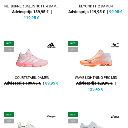
NETBURNER BALLISTIC FF 4 DAMEN
BEYOND FF 2 DAMEN
Adviesprijs 139,95 €
|
Adviesprijs 119,95 €
|
99,95
€
119,95
€
NEW
NEW
-18%
-5%
COURTSTABIL DAMEN
WAVE LIGHTNING PRO MID
Adviesprijs 109,95 €
|
89,95
€
Adviesprijs 129,95 €
|
123,45
€
NEW
NEW
-13%
-15%