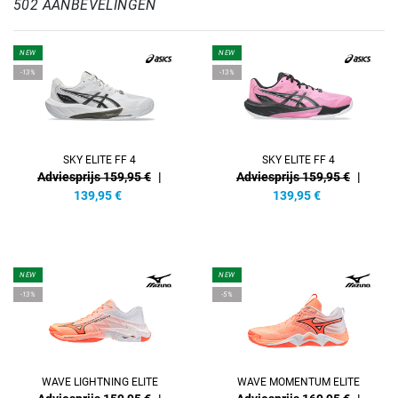
502 AANBEVELINGEN
NEW
NEW
-13%
-13%
SKY ELITE FF 4
SKY ELITE FF 4
Adviesprijs 159,95 €
|
Adviesprijs 159,95 €
|
139,95
€
139,95
€
NEW
NEW
-13%
-5%
WAVE LIGHTNING ELITE
WAVE MOMENTUM ELITE