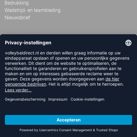
Bedrukking
Wedstrijd- en teamkleding
Nieuwsbrief
OVER VOLLEYBALDIRECT
Over ons
FAQ
Referenties
Vacatures
Geschillen
Duurzaamheid en sociaal
Algemene informatie
BETAALMETHODEN
Apple Pay