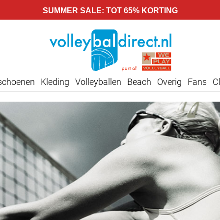
SUMMER SALE: TOT 65% KORTING
lschoenen
Kleding
Volleyballen
Beach
Overig
Fans
C