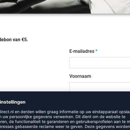
ebon van €5.
E-mailadres
Voornaam
Achternaam
Je kunt jezelf op elk moment u