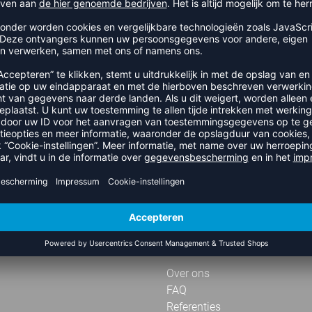
door een e-mail te sturen naa
"Nieuwsbrief". Meer informatie
* Verplicht veld
OFFICIËLE PARTNER NEVOBO
OVER VOLLEYBALDIRECT
Over ons
FAQ
Referenties