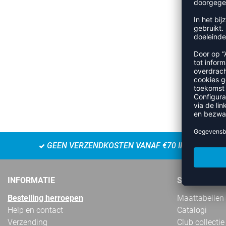
GEEN VERZENDKOSTEN VANAF €70 IN NL
INFORMATIE
SERVICE
Bestelling herroepen
Maattabellen
Help en contact
Catalogi
Verzending
Club collectie