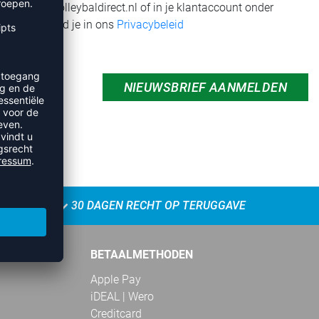
r
support@volleybaldirect.nl
of in je klantaccount onder
 hierover vind je in ons
Privacybeleid
NIEUWSBRIEF AANMELDEN
30 DAGEN RECHT OP TERUGGAVE
BETAALMETHODEN
Apple Pay
iDEAL | Wero
Creditcard