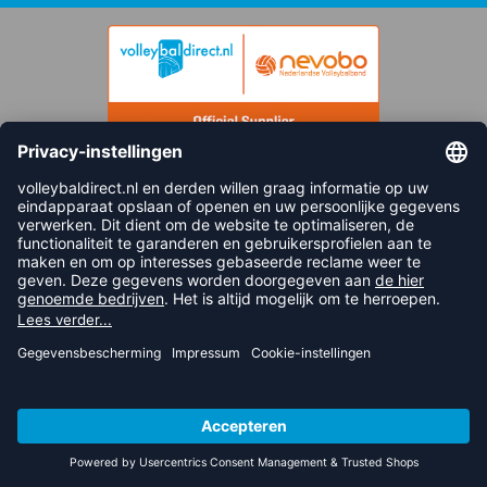
FOLLOW US
© 2026 balsportdirect.nl B.V.