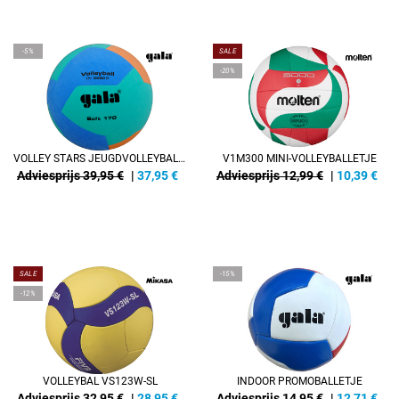
-5%
SALE
-20%
VOLLEY STARS JEUGDVOLLEYBAL SOFT 170G
V1M300 MINI-VOLLEYBALLETJE
Adviesprijs 39,95 €
|
37,95
€
Adviesprijs 12,99 €
|
10,39
€
SALE
-15%
-12%
VOLLEYBAL VS123W-SL
INDOOR PROMOBALLETJE
Adviesprijs 32,95 €
|
28,95
€
Adviesprijs 14,95 €
|
12,71
€