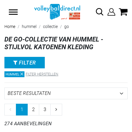
SUMMER SALE: TOT 65% KORTING
Home
hummel
collectie
go
DE GO-COLLECTIE VAN HUMMEL -
STIJLVOL KATOENEN KLEDING
FILTER
FILTER HERSTELLEN
HUMMEL
1
2
3
274 AANBEVELINGEN