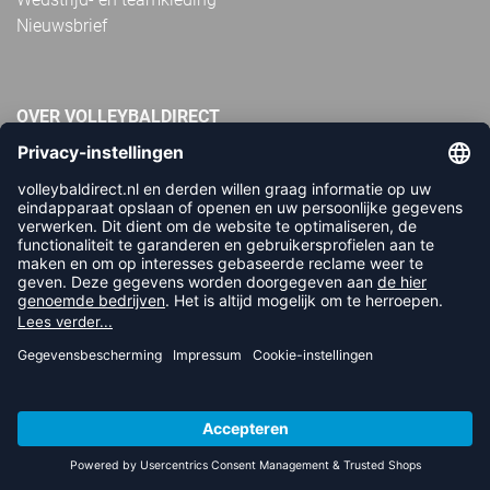
Nieuwsbrief
OVER VOLLEYBALDIRECT
Over ons
FAQ
Referenties
Vacatures
Geschillen
Duurzaamheid en sociaal
Algemene informatie
BETAALMETHODEN
Apple Pay
iDEAL | Wero