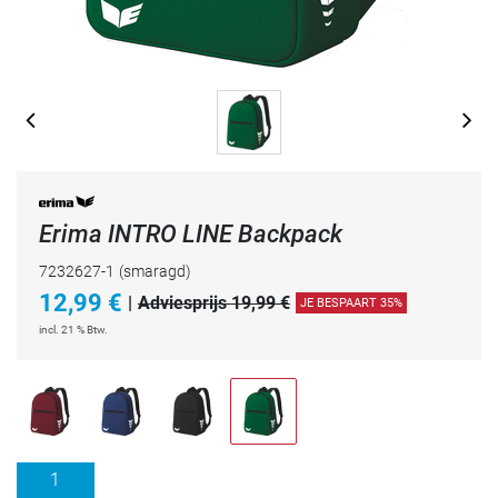
Erima INTRO LINE Backpack
7232627-1
(smaragd)
12,99
€
|
Adviesprijs 19,99 €
JE BESPAART 35%
incl. 21 % Btw.
1