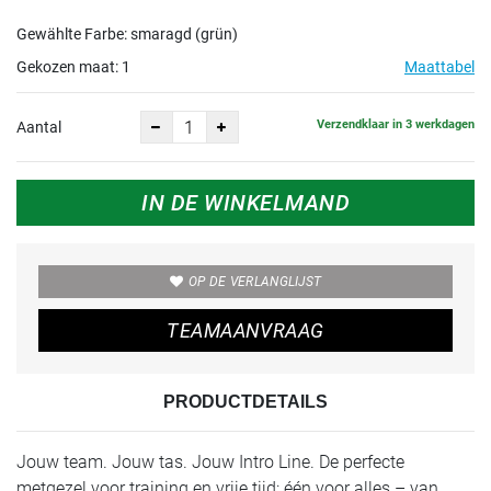
Gewählte Farbe: smaragd (grün)
Gekozen maat:
1
Maattabel
Verzendklaar in 3 werkdagen
Aantal
IN DE WINKELMAND
OP DE VERLANGLIJST
TEAMAANVRAAG
PRODUCTDETAILS
Jouw team. Jouw tas. Jouw Intro Line. De perfecte
metgezel voor training en vrije tijd: één voor alles – van