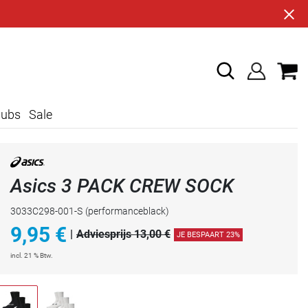
lubs
Sale
Asics 3 PACK CREW SOCK
3033C298-001-S
(performanceblack)
9,95
€
|
Adviesprijs 13,00 €
JE BESPAART 23%
incl. 21 % Btw.