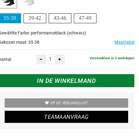
35-38
39-42
43-46
47-49
Gewählte Farbe: performanceblack (schwarz)
Gekozen maat:
35-38
Maattabel
Verzendklaar in 3 werkdagen
Aantal
IN DE WINKELMAND
OP DE VERLANGLIJST
TEAMAANVRAAG