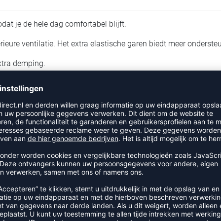
at je de hele dag comfortabel blijft.
eure ventilatie. Het extra elastische garen biedt meer onderste
extra demping.
RECENT BEKEKEN
EER UIT DE CATEGORIE SOKK