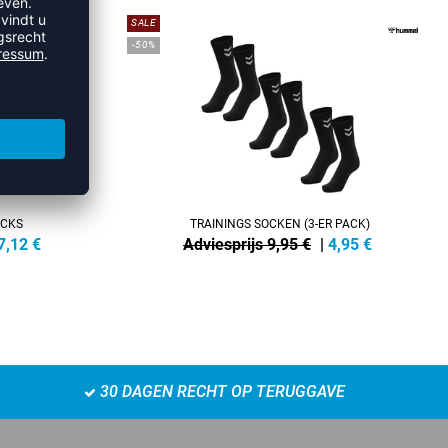
SALE
-50%
OCKS
TRAININGS SOCKEN (3-ER PACK)
7,12
€
Adviesprijs 9,95 €
|
4,95
€
30 DAGEN RECHT OP TERUGGAVE