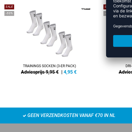
SALE
SALE
-50%
-35%
TRAININGS SOCKEN (3-ER PACK)
DRI
Adviesprijs 9,95 €
|
4,95
€
Advies
GEEN VERZENDKOSTEN VANAF €70 IN NL