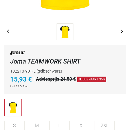
Joma TEAMWORK SHIRT
102218-901-L
(gelbschwarz)
15,93
€
|
Adviesprijs 24,50 €
JE BESPAART 35%
incl. 21 % Btw.
S
M
L
XL
2XL