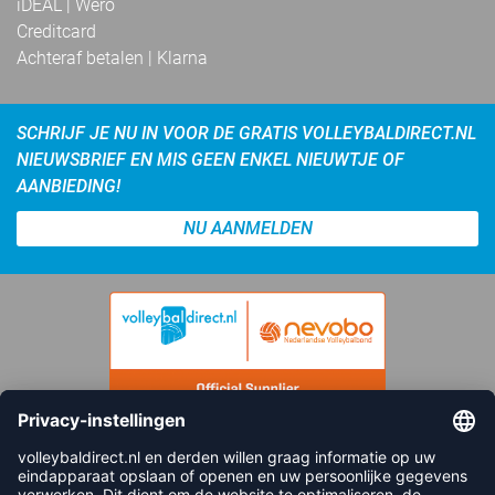
iDEAL | Wero
Creditcard
Achteraf betalen | Klarna
SCHRIJF JE NU IN VOOR DE GRATIS VOLLEYBALDIRECT.NL
NIEUWSBRIEF EN MIS GEEN ENKEL NIEUWTJE OF
AANBIEDING!
NU AANMELDEN