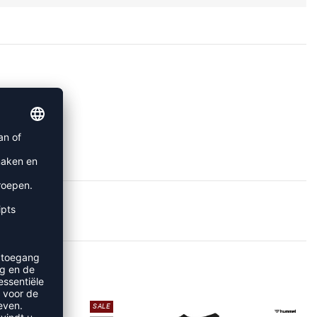
TS
SALE