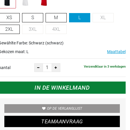
XS
S
M
L
XL
2XL
3XL
4XL
Gewählte Farbe: Schwarz (schwarz)
Gekozen maat:
L
Maattabel
Verzendklaar in 3 werkdagen
Aantal
IN DE WINKELMAND
OP DE VERLANGLIJST
TEAMAANVRAAG