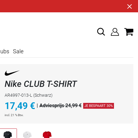
lubs
Sale
Nike CLUB T-SHIRT
AR4997-013-L
(Schwarz)
17,49
€
|
Adviesprijs 24,99 €
JE BESPAART 30%
incl. 21 % Btw.