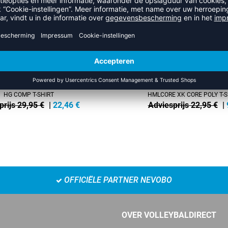
-60%
HG COMP T-SHIRT
HMLCORE XK CORE POLY T-S
prijs 29,95 €
|
22,46
€
Adviesprijs 22,95 €
|
OFFICIËLE PARTNER NEVOBO
OVER VOLLEYBALDIRECT