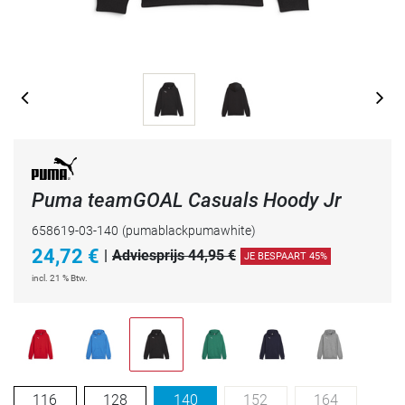
Puma teamGOAL Casuals Hoody Jr
658619-03-140
(pumablackpumawhite)
24,72
€
|
Adviesprijs 44,95 €
JE BESPAART 45%
incl. 21 % Btw.
116
128
140
152
164