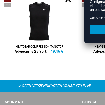
-25%
-25%
HEATGEAR COMPRESSION TANKTOP
HEATGE
Adviesprijs 25,95 €
|
19,46
€
Advies
GEEN VERZENDKOSTEN VANAF €70 IN NL
INFORMATIE
SERVICE