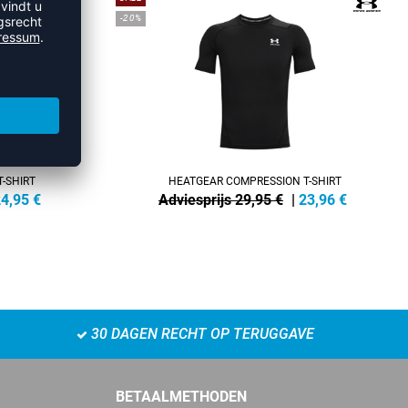
-20%
-SHIRT
HEATGEAR COMPRESSION T-SHIRT
4,95
€
Adviesprijs 29,95 €
|
23,96
€
30 DAGEN RECHT OP TERUGGAVE
BETAALMETHODEN