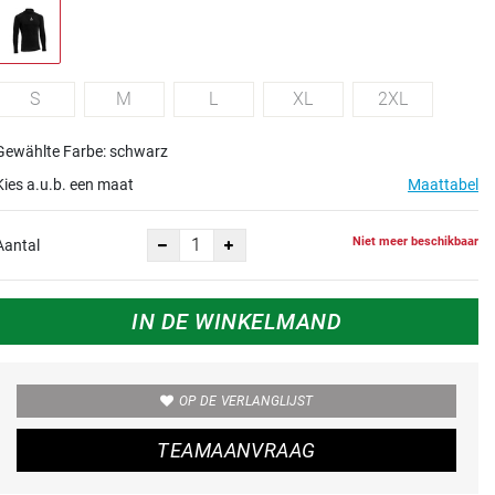
S
M
L
XL
2XL
Gewählte Farbe: schwarz
Kies a.u.b. een maat
Maattabel
Niet meer beschikbaar
Aantal
IN DE WINKELMAND
OP DE VERLANGLIJST
TEAMAANVRAAG