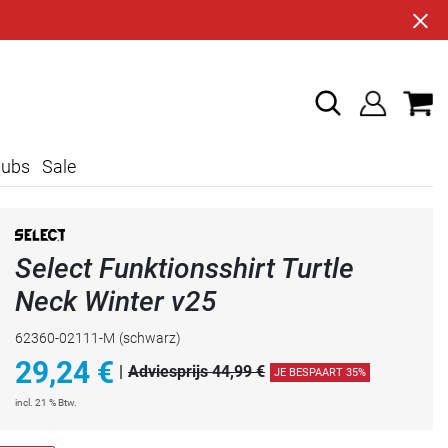
lubs
Sale
Select Funktionsshirt Turtle
Neck Winter v25
62360-02111-M
(schwarz)
29,24
€
|
Adviesprijs 44,99 €
JE BESPAART 35%
incl. 21 % Btw.