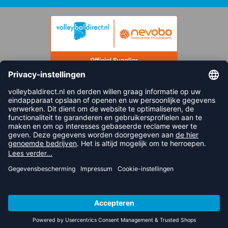
FOLLOW US
© 2026 balsportdirect.nl B.V.