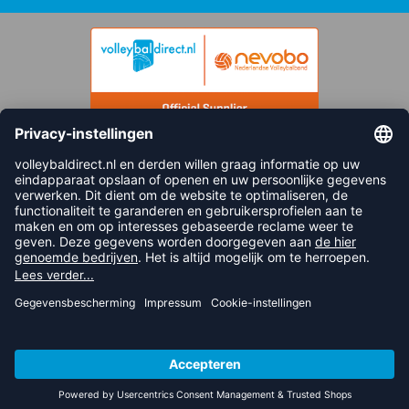
FOLLOW US
© 2026 balsportdirect.nl B.V.