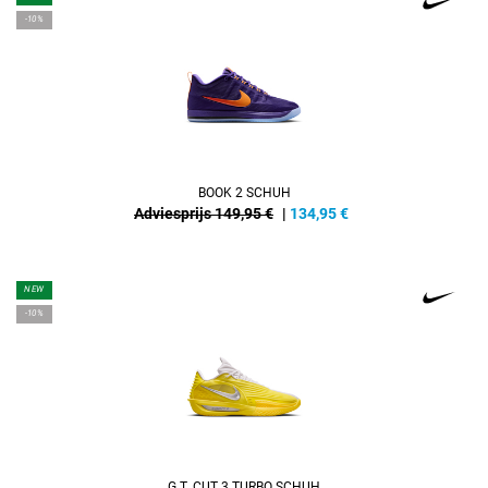
-10%
BOOK 2 SCHUH
Adviesprijs 149,95 €
|
134,95
€
NEW
-10%
G.T. CUT 3 TURBO SCHUH