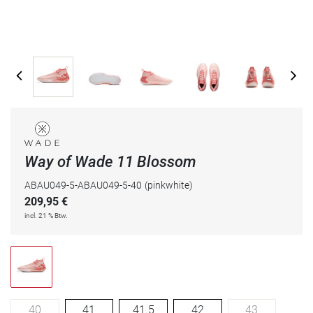
Way of Wade 11 Blossom
ABAU049-5-ABAU049-5-40
(pinkwhite)
209,95
€
incl. 21 % Btw.
40
41
41.5
42
43