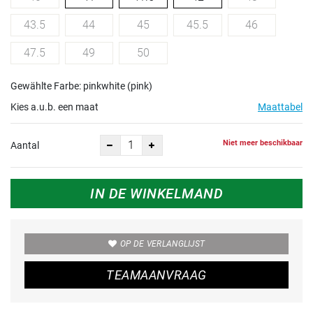
43.5
44
45
45.5
46
47.5
49
50
Gewählte Farbe: pinkwhite (pink)
Kies a.u.b. een maat
Maattabel
Niet meer beschikbaar
Aantal
IN DE WINKELMAND
OP DE VERLANGLIJST
TEAMAANVRAAG