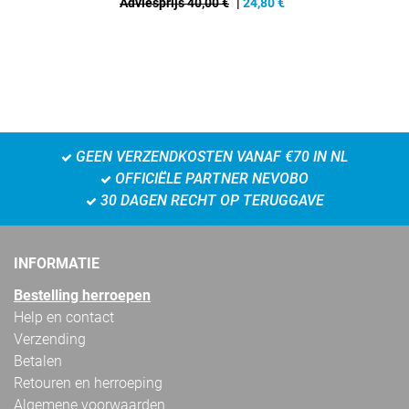
Adviesprijs 40,00 €
|
24,80
€
GEEN VERZENDKOSTEN VANAF €70 IN NL
OFFICIËLE PARTNER NEVOBO
30 DAGEN RECHT OP TERUGGAVE
INFORMATIE
Bestelling herroepen
Help en contact
Verzending
Betalen
Retouren en herroeping
Algemene voorwaarden