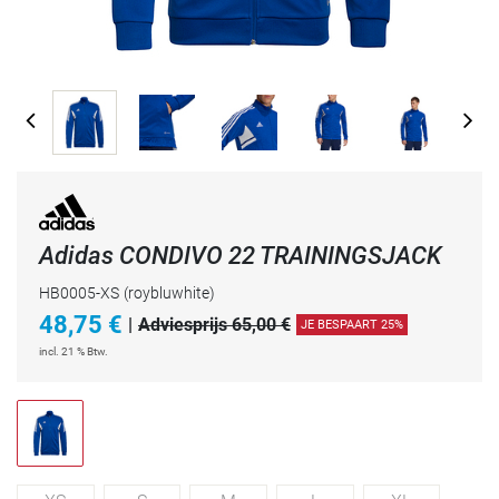
Adidas CONDIVO 22 TRAININGSJACK
HB0005-XS
(roybluwhite)
48,75
€
|
Adviesprijs 65,00 €
JE BESPAART 25%
incl. 21 % Btw.