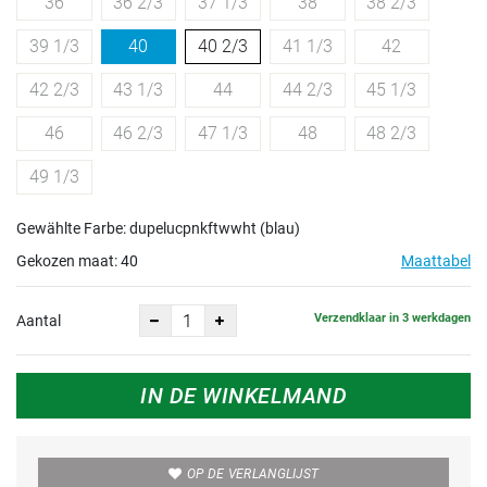
36
36 2/3
37 1/3
38
38 2/3
39 1/3
40
40 2/3
41 1/3
42
42 2/3
43 1/3
44
44 2/3
45 1/3
46
46 2/3
47 1/3
48
48 2/3
49 1/3
Gewählte Farbe: dupelucpnkftwwht (blau)
Gekozen maat:
40
Maattabel
Verzendklaar in 3 werkdagen
Aantal
IN DE WINKELMAND
OP DE VERLANGLIJST