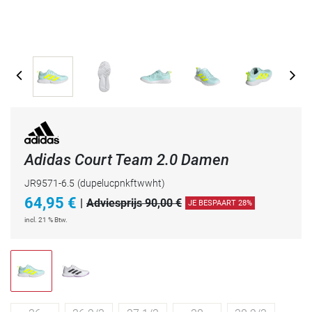
Adidas Court Team 2.0 Damen
JR9571-6.5
(dupelucpnkftwwht)
64,95
€
|
Adviesprijs 90,00 €
JE BESPAART 28%
incl. 21 % Btw.