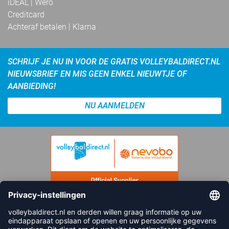
iDEAL | Wero
Creditcard
Achteraf betalen | Klarna
SCHRIJF JE NU IN VOOR DE GRATIS VOLLEYBALDIRECT.NL
NIEUWSBRIEF EN MIS GEEN ENKEL NIEUWTJE OF
AANBIEDING!
NU AANMELDEN