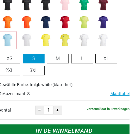
XS
S
M
L
XL
2XL
3XL
Gewählte Farbe: tmlgblwhite (blau - hell)
Gekozen maat:
S
Maattabel
Verzendklaar in 3 werkdagen
Aantal
IN DE WINKELMAND