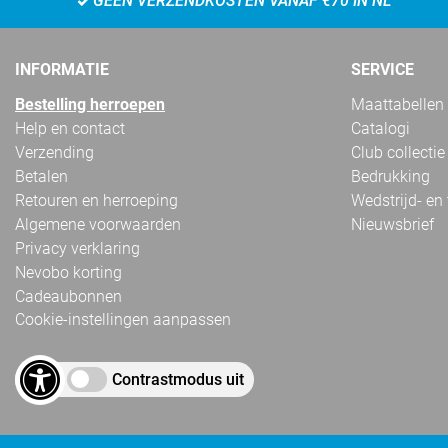
GEEN VERZENDKOSTEN VANAF €70 IN NL
INFORMATIE
SERVICE
Bestelling herroepen
Maattabellen
Help en contact
Catalogi
Verzending
Club collectie
Betalen
Bedrukking
Retouren en herroeping
Wedstrijd- en
Algemene voorwaarden
Nieuwsbrief
Privacy verklaring
Nevobo korting
Cadeaubonnen
Cookie-instellingen aanpassen
Contrastmodus uit