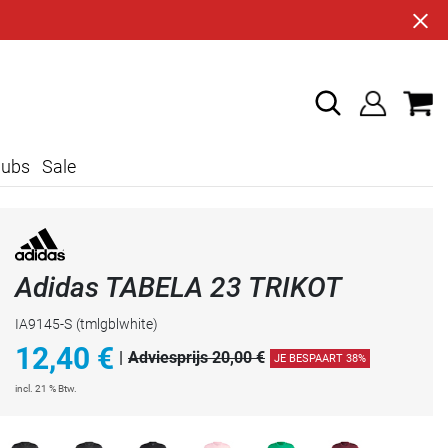
lubs
Sale
Adidas TABELA 23 TRIKOT
IA9145-S
(tmlgblwhite)
12,40
€
|
Adviesprijs 20,00 €
JE BESPAART 38%
incl. 21 % Btw.