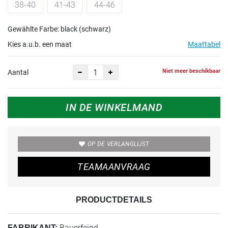
38-40
41-43
44-46
Gewählte Farbe: black (schwarz)
Kies a.u.b. een maat
Maattabel
Niet meer beschikbaar
Aantal
IN DE WINKELMAND
OP DE VERLANGLIJST
TEAMAANVRAAG
PRODUCTDETAILS
Bauerfeind
FABRIKANT: