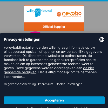
FOLLOW US
© 2026 balsportdirect.nl B.V.