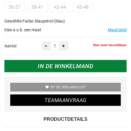
35-37
38-41
42-44
45-48
Gewählte Farbe: blaupetrol (blau)
Kies a.u.b. een maat
Maattabel
Niet meer beschikbaar
Aantal
IN DE WINKELMAND
OP DE VERLANGLIJST
TEAMAANVRAAG
PRODUCTDETAILS