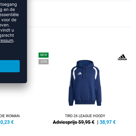
ES
NEW
-35%
ODIE WOMAN
TIRO 26 LEAGUE HOODY
0,23
€
Adviesprijs 59,95 €
|
38,97
€