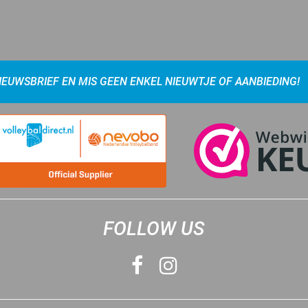
NIEUWSBRIEF EN MIS GEEN ENKEL NIEUWTJE OF AANBIEDING!
FOLLOW US