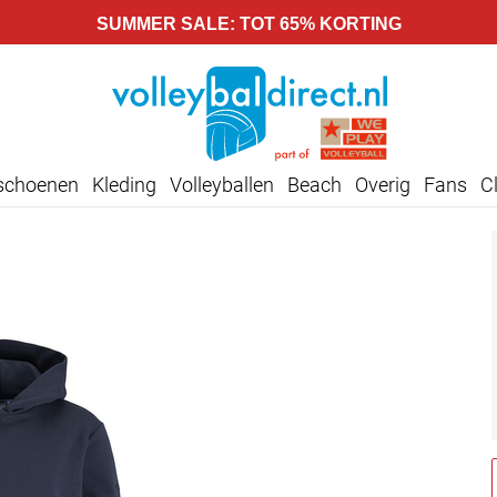
SUMMER SALE: TOT 65% KORTING
lschoenen
Kleding
Volleyballen
Beach
Overig
Fans
C