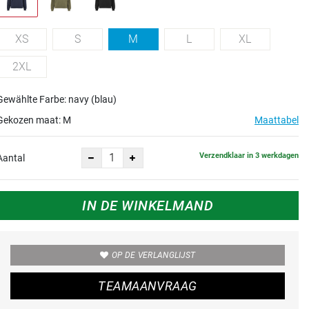
XS
S
M
L
XL
2XL
Gewählte Farbe: navy (blau)
Gekozen maat:
M
Maattabel
Verzendklaar in 3 werkdagen
Aantal
IN DE WINKELMAND
OP DE VERLANGLIJST
TEAMAANVRAAG