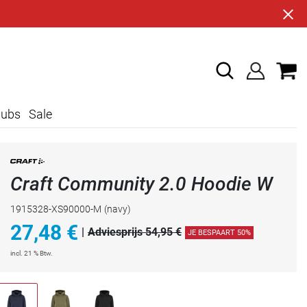
lubs
Sale
Craft Community 2.0 Hoodie W
1915328-XS90000-M
(navy)
27,48
€
|
Adviesprijs 54,95 €
JE BESPAART 50%
incl. 21 % Btw.