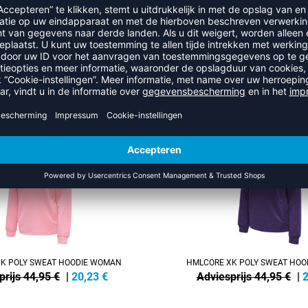
RECENT BEKEKEN
EER UIT DE CATEGORIE HOODI
SALE
-55%
K POLY SWEAT HOODIE WOMAN
HMLCORE XK POLY SWEAT HO
prijs 44,95 €
|
20,23
€
Adviesprijs 44,95 €
|
2