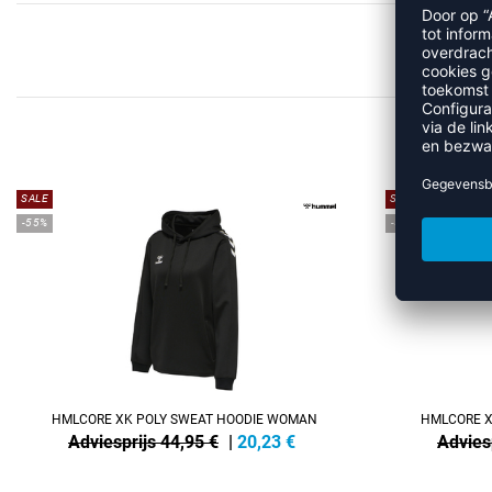
M
SALE
SALE
-55%
-55%
HMLCORE XK POLY SWEAT HOODIE WOMAN
HMLCORE X
Adviesprijs 44,95 €
|
20,23
€
Advies