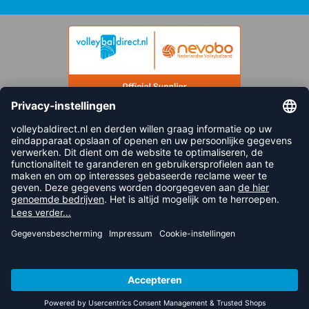
FOLLOW US
© 2026 balsportdirect.nl B.V.