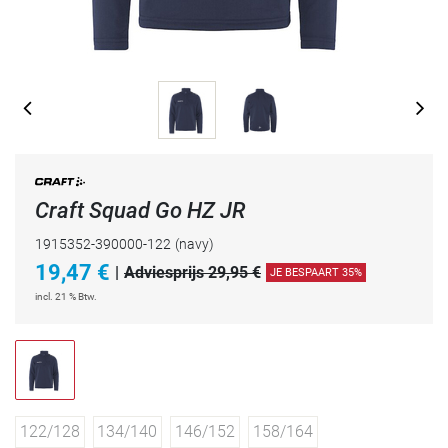
Craft Squad Go HZ JR
1915352-390000-122
(navy)
19,47
€
|
Adviesprijs 29,95 €
JE BESPAART 35%
incl. 21 % Btw.
122/128
134/140
146/152
158/164