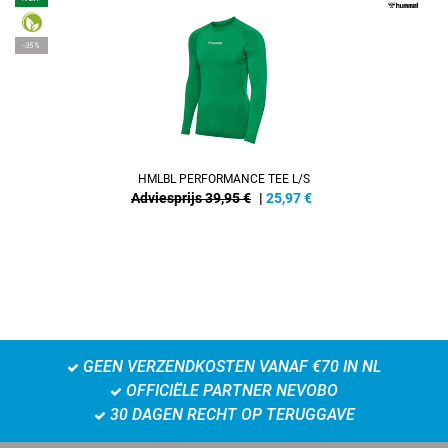
-35%
HMLBL PERFORMANCE TEE L/S
Adviesprijs 39,95 €
|
25,97
€
GEEN VERZENDKOSTEN VANAF €70 IN NL
OFFICIËLE PARTNER NEVOBO
30 DAGEN RECHT OP TERUGGAVE