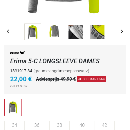
Erima 5-C LONGSLEEVE DAMES
1331917-34
(graumelangelimepopschwarz)
22,00
€
|
Adviesprijs 49,99 €
JE BESPAART 56%
incl. 21 % Btw.
34
36
38
40
42