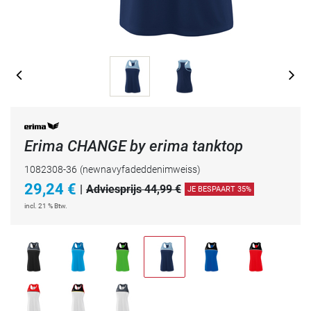
Erima CHANGE by erima tanktop
1082308-36
(newnavyfadeddenimweiss)
29,24
€
|
Adviesprijs 44,99 €
JE BESPAART 35%
incl. 21 % Btw.