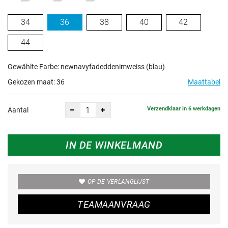
34
36
38
40
42
44
Gewählte Farbe: newnavyfadeddenimweiss (blau)
Gekozen maat:
36
Maattabel
Verzendklaar in 6 werkdagen
Aantal
IN DE WINKELMAND
OP DE VERLANGLIJST
TEAMAANVRAAG