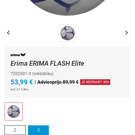
Erima ERIMA FLASH Elite
7202501-3
(weissblau)
53,99
€
|
Adviesprijs 89,99 €
JE BESPAART 40%
incl. 21 % Btw.
2
3