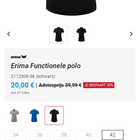
Erima Functionele polo
2112308-38
(schwarz)
20,00
€
|
Adviesprijs 39,99 €
JE BESPAART 50%
incl. 21 % Btw.
34
36
38
40
42