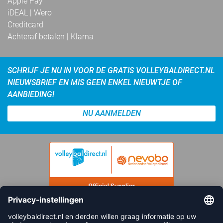
Apple Pay
iDEAL | Wero
Creditcard
Achteraf betalen | Klarna
SCHRIJF JE NU IN VOOR DE GRATIS VOLLEYBALDIRECT.NL
NIEUWSBRIEF EN MIS GEEN ENKEL NIEUWTJE OF
AANBIEDING!
NU AANMELDEN