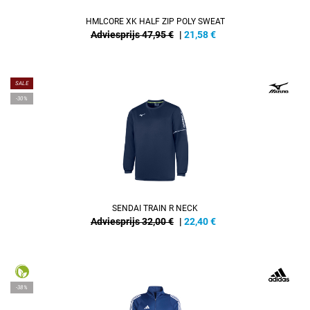
HMLCORE XK HALF ZIP POLY SWEAT
Adviesprijs 47,95 €
|
21,58
€
SALE
-30%
SENDAI TRAIN R NECK
Adviesprijs 32,00 €
|
22,40
€
-38%