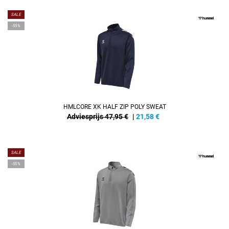
SALE
-55%
HMLCORE XK HALF ZIP POLY SWEAT
Adviesprijs 47,95 €
|
21,58
€
SALE
-55%