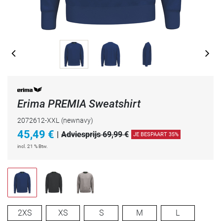
Erima PREMIA Sweatshirt
2072612-XXL
(newnavy)
45,49
€
|
Adviesprijs 69,99 €
JE BESPAART 35%
incl. 21 % Btw.
2XS
XS
S
M
L