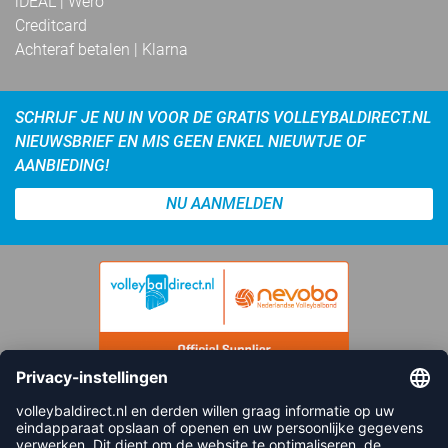
iDEAL | Wero
Creditcard
Achteraf betalen | Klarna
SCHRIJF JE NU IN VOOR DE GRATIS VOLLEYBALDIRECT.NL
NIEUWSBRIEF EN MIS GEEN ENKEL NIEUWTJE OF
AANBIEDING!
NU AANMELDEN