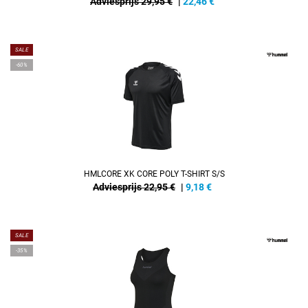
Adviesprijs 29,95 €
|
22,46
€
SALE
-60%
HMLCORE XK CORE POLY T-SHIRT S/S
Adviesprijs 22,95 €
|
9,18
€
SALE
-35%