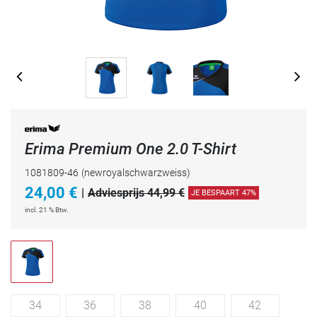
Erima Premium One 2.0 T-Shirt
1081809-46
(newroyalschwarzweiss)
24,00
€
|
Adviesprijs 44,99 €
JE BESPAART 47%
incl. 21 % Btw.
34
36
38
40
42