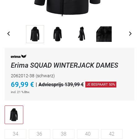
Erima SQUAD WINTERJACK DAMES
2062012-38
(schwarz)
69,99
€
|
Adviesprijs 139,99 €
JE BESPAART 50%
incl. 21 % Btw.
34
36
38
40
42