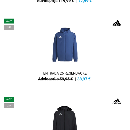
Adviesprijs 119,99 €
|
77,99
€
NEW
-35%
ENTRADA 26 REGENJACKE
Adviesprijs 59,95 €
|
38,97
€
NEW
-35%