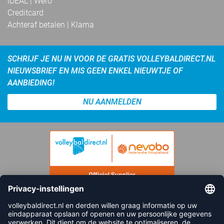
iDEAL | Wero
Creditcard
Achteraf betalen | Klarna
SCHRIJF JE NU IN VOOR DE GRATIS VOLLEYBALDIRECT.NL
NIEUWSBRIEF EN MIS GEEN ENKEL NIEUWTJE OF
AANBIEDING!
NU AANMELDEN