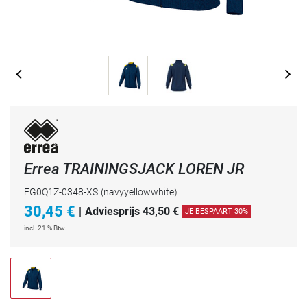
Errea TRAININGSJACK LOREN JR
FG0Q1Z-0348-XS
(navyyellowwhite)
30,45
€
|
Adviesprijs 43,50 €
JE BESPAART 30%
incl. 21 % Btw.