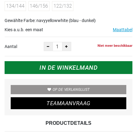
134/144
146/156
122/132
Gewählte Farbe: navyyellowwhite (blau - dunkel)
Kies a.u.b. een maat
Maattabel
Niet meer beschikbaar
Aantal
IN DE WINKELMAND
OP DE VERLANGLIJST
TEAMAANVRAAG
PRODUCTDETAILS