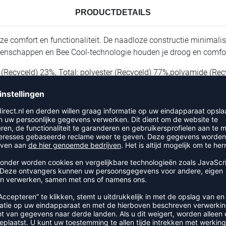
PRODUCTDETAILS
omfort en functionaliteit. De naadloze constructie minimaliseert
igenschappen en Bee Cool-technologie houden je droog en comfort
 (Recyceld) 23%, Total: polyester (Recyceld) 77%,polyamide (Re
RECENT BEKEKEN
EER UIT DE CATEGORIE T-SHIR