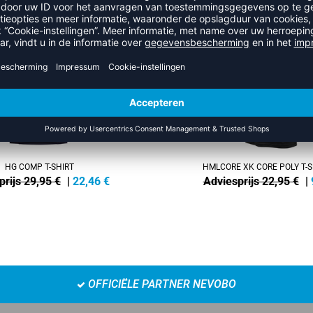
SALE
-60%
HG COMP T-SHIRT
HMLCORE XK CORE POLY T-S
prijs 29,95 €
|
22,46
€
Adviesprijs 22,95 €
|
OFFICIËLE PARTNER NEVOBO