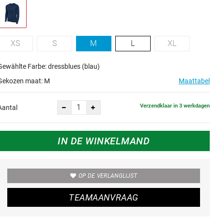
XS
S
M
L
XL
Gewählte Farbe: dressblues (blau)
Gekozen maat:
M
Maattabel
Verzendklaar in 3 werkdagen
Aantal
IN DE WINKELMAND
OP DE VERLANGLIJST
TEAMAANVRAAG