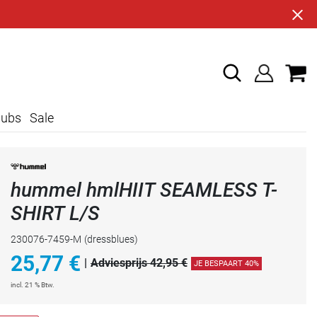
lubs
Sale
hummel hmlHIIT SEAMLESS T-
SHIRT L/S
230076-7459-M
(dressblues)
25,77
€
|
Adviesprijs 42,95 €
JE BESPAART 40%
incl. 21 % Btw.