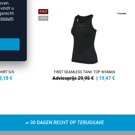
SALE
-35%
HIRT S/S
FIRST SEAMLESS TANK TOP WOMAN
9,18
€
Adviesprijs 29,95 €
|
19,47
€
30 DAGEN RECHT OP TERUGGAVE