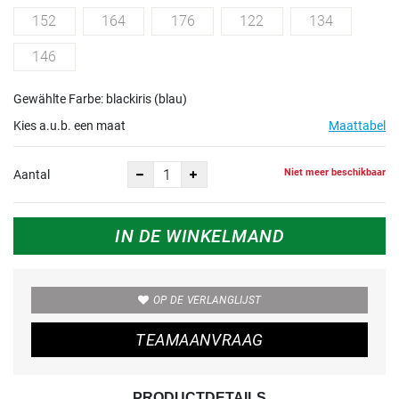
152
164
176
122
134
146
Gewählte Farbe: blackiris (blau)
Kies a.u.b. een maat
Maattabel
Niet meer beschikbaar
Aantal
IN DE WINKELMAND
OP DE VERLANGLIJST
TEAMAANVRAAG
PRODUCTDETAILS