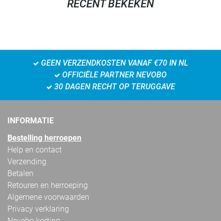
RECENT BEKEKEN
GEEN VERZENDKOSTEN VANAF €70 IN NL
OFFICIËLE PARTNER NEVOBO
30 DAGEN RECHT OP TERUGGAVE
INFORMATIE
Bestelling herroepen
Help en contact
Verzending
Betalen
Retouren en herroeping
Algemene voorwaarden
Privacy verklaring
Nevobo korting