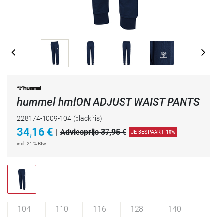
hummel hmlON ADJUST WAIST PANTS
228174-1009-104
(blackiris)
34,16
€
|
Adviesprijs 37,95 €
JE BESPAART 10%
incl. 21 % Btw.
104
110
116
128
140