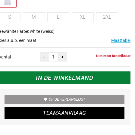
S
M
L
XL
2XL
Gewählte Farbe: white (weiss)
Kies a.u.b. een maat
Maattabel
Niet meer beschikbaar
Aantal
IN DE WINKELMAND
OP DE VERLANGLIJST
TEAMAANVRAAG