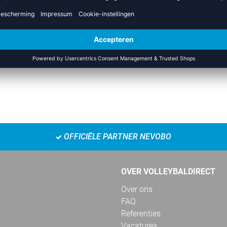
E SEAMLESS T-SHIRT S/S WOMAN
RACING SINGLET
prijs 29,95 €
|
14,98
€
Adviesprijs 34,99 €
|
2
OFFICIËLE PARTNER NEVOBO
OVER VOLLEYBALDIRECT
Over ons
FAQ
Referenties
Vacatures