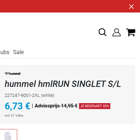
lubs
Sale
hummel hmlRUN SINGLET S/L
227247-9001-2XL
(white)
6,73
€
|
Adviesprijs 14,95 €
JE BESPAART 55%
incl. 21 % Btw.