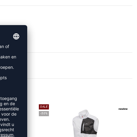
IRTS
SALE
-50%