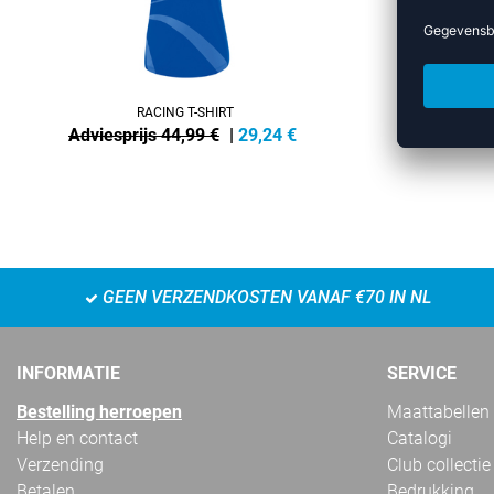
RACING T-SHIRT
NWLRIVERSID
Adviesprijs 44,99 €
|
29,24
€
Advies
GEEN VERZENDKOSTEN VANAF €70 IN NL
INFORMATIE
SERVICE
Bestelling herroepen
Maattabellen
Help en contact
Catalogi
Verzending
Club collectie
Betalen
Bedrukking