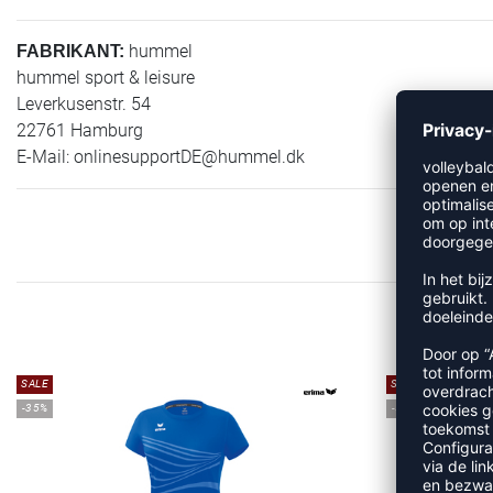
hummel
FABRIKANT:
hummel sport & leisure
Leverkusenstr. 54
22761 Hamburg
E-Mail:
onlinesupportDE@hummel.dk
MEE
SALE
SALE
-35%
-50%