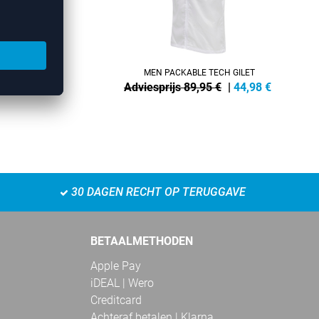
MEN PACKABLE TECH GILET
2,74
€
Adviesprijs 89,95 €
|
44,98
€
30 DAGEN RECHT OP TERUGGAVE
BETAALMETHODEN
Apple Pay
iDEAL | Wero
Creditcard
Achteraf betalen | Klarna