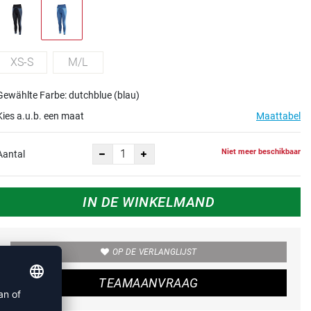
XS-S
M/L
Gewählte Farbe: dutchblue (blau)
Kies a.u.b. een maat
Maattabel
Niet meer beschikbaar
Aantal
IN DE WINKELMAND
OP DE VERLANGLIJST
TEAMAANVRAAG