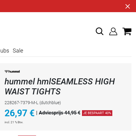
lubs
Sale
hummel hmlSEAMLESS HIGH
WAIST TIGHTS
228267-7379-M-L
(dutchblue)
26,97
€
|
Adviesprijs 44,95 €
JE BESPAART 40%
incl. 21 % Btw.