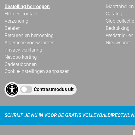
Bestelling herroepen
Maattabellen
Help en contact
Catalogi
Verzending
Club collectie
Betalen
Bedrukking
Retouren en herroeping
Wedstrijd- en
Algemene voorwaarden
Nieuwsbrief
Privacy verklaring
Nevobo korting
Cadeaubonnen
Cookie-instellingen aanpassen
Contrastmodus uit
SCHRIJF JE NU IN VOOR DE GRATIS VOLLEYBALDIRECT.NL 