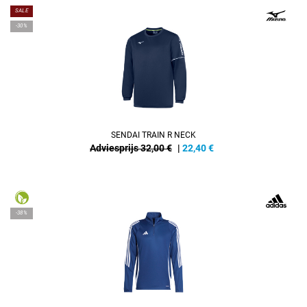
SALE
-30%
SENDAI TRAIN R NECK
Adviesprijs 32,00 €
|
22,40
€
-38%