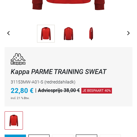
Kappa PARME TRAINING SWEAT
31153MW-A01-S
(redreddahiladk)
22,80
€
|
Adviesprijs 38,00 €
JE BESPAART 40%
incl. 21 % Btw.