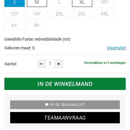
S
M
L
XL
10Y
12Y
14Y
2XL
3XL
4XL
6Y
8Y
Gewählte Farbe: redreddahiladk (rot)
Gekozen maat:
S
Maattabel
Verzendklaar in 3 werkdagen
Aantal
IN DE WINKELMAND
OP DE VERLANGLIJST
TEAMAANVRAAG